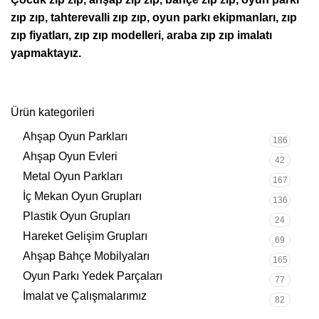
zıp zıp, tahterevalli zıp zıp, oyun parkı ekipmanları, zıp
zıp fiyatları, zıp zıp modelleri, araba zıp zıp imalatı
yapmaktayız.
Ürün kategorileri
Ahşap Oyun Parkları
186
Ahşap Oyun Evleri
42
Metal Oyun Parkları
167
İç Mekan Oyun Grupları
136
Plastik Oyun Grupları
24
Hareket Gelişim Grupları
69
Ahşap Bahçe Mobilyaları
165
Oyun Parkı Yedek Parçaları
77
İmalat ve Çalışmalarımız
82