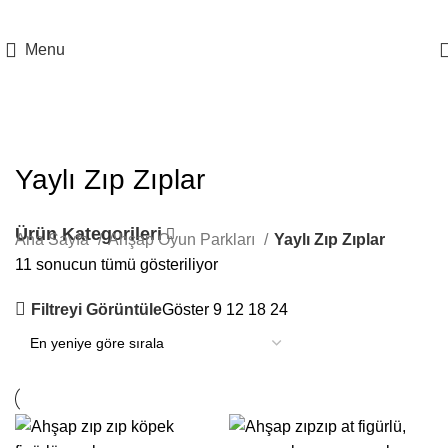
0 553 708 1834
Menu
Yaylı Zıp Zıplar
Ürün Kategorileri
Ana Sayfa
Ahşap Oyun Parkları
Yaylı Zıp Zıplar
11 sonucun tümü gösteriliyor
Filtreyi Görüntüle
Göster
9
12
18
24