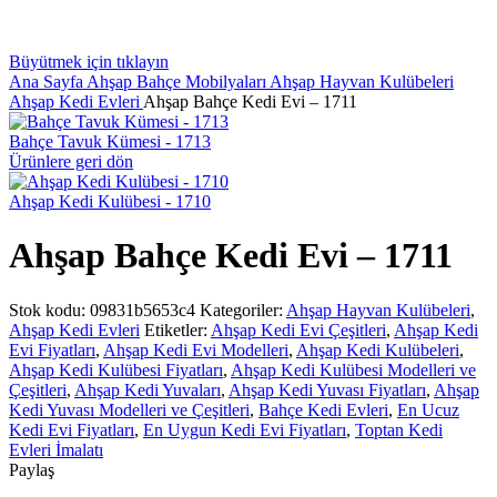
Büyütmek için tıklayın
Ana Sayfa
Ahşap Bahçe Mobilyaları
Ahşap Hayvan Kulübeleri
Ahşap Kedi Evleri
Ahşap Bahçe Kedi Evi – 1711
Bahçe Tavuk Kümesi - 1713
Ürünlere geri dön
Ahşap Kedi Kulübesi - 1710
Ahşap Bahçe Kedi Evi – 1711
Stok kodu:
09831b5653c4
Kategoriler:
Ahşap Hayvan Kulübeleri
,
Ahşap Kedi Evleri
Etiketler:
Ahşap Kedi Evi Çeşitleri
,
Ahşap Kedi
Evi Fiyatları
,
Ahşap Kedi Evi Modelleri
,
Ahşap Kedi Kulübeleri
,
Ahşap Kedi Kulübesi Fiyatları
,
Ahşap Kedi Kulübesi Modelleri ve
Çeşitleri
,
Ahşap Kedi Yuvaları
,
Ahşap Kedi Yuvası Fiyatları
,
Ahşap
Kedi Yuvası Modelleri ve Çeşitleri
,
Bahçe Kedi Evleri
,
En Ucuz
Kedi Evi Fiyatları
,
En Uygun Kedi Evi Fiyatları
,
Toptan Kedi
Evleri İmalatı
Paylaş