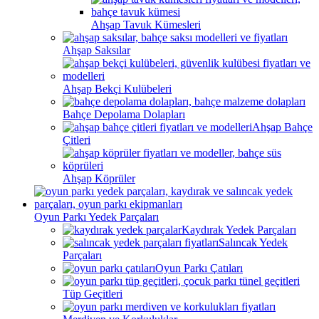
Ahşap Tavuk Kümesleri
Ahşap Saksılar
Ahşap Bekçi Kulübeleri
Bahçe Depolama Dolapları
Ahşap Bahçe
Çitleri
Ahşap Köprüler
Oyun Parkı Yedek Parçaları
Kaydırak Yedek Parçaları
Salıncak Yedek
Parçaları
Oyun Parkı Çatıları
Tüp Geçitleri