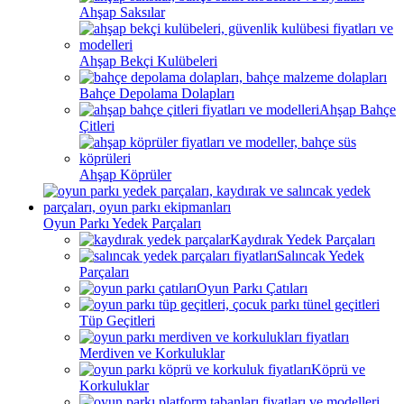
Ahşap Saksılar
Ahşap Bekçi Kulübeleri
Bahçe Depolama Dolapları
Ahşap Bahçe
Çitleri
Ahşap Köprüler
Oyun Parkı Yedek Parçaları
Kaydırak Yedek Parçaları
Salıncak Yedek
Parçaları
Oyun Parkı Çatıları
Tüp Geçitleri
Merdiven ve Korkuluklar
Köprü ve
Korkuluklar