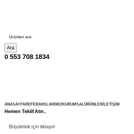
E-POSTA:
atypark@gmail.com
TEL:
+90 553 708 1834
Üretimden Kuruluma Profesyonel Oyun Parkı
Ara
0 553 708 1834
Ürün Kategorileri
ANASAYFA
REFERANSLARIMIZ
KURUMSAL
ÜRÜNLER
İLETIŞIM
Hemen Teklif Alın..
Büyütmek için tıklayın