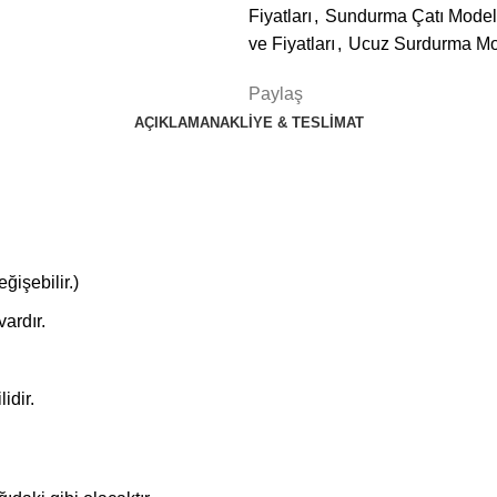
Fiyatları
,
Sundurma Çatı Modell
ve Fiyatları
,
Ucuz Surdurma Mod
Paylaş
AÇIKLAMA
NAKLIYE & TESLIMAT
ğişebilir.)
vardır.
idir.