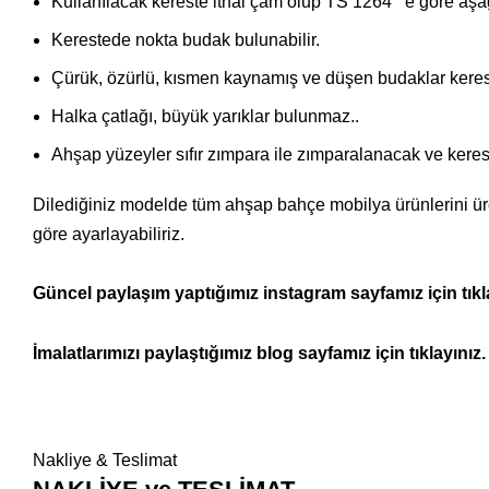
Kullanılacak kereste ithal çam olup TS 1264 ‘ e göre aşağı
Kerestede nokta budak bulunabilir.
Çürük, özürlü, kısmen kaynamış ve düşen budaklar kere
Halka çatlağı, büyük yarıklar bulunmaz..
Ahşap yüzeyler sıfır zımpara ile zımparalanacak ve kerest
Dilediğiniz modelde tüm ahşap bahçe mobilya ürünlerini üret
göre ayarlayabiliriz.
Güncel paylaşım yaptığımız instagram sayfamız için tıkl
İmalatlarımızı paylaştığımız blog sayfamız için tıklayınız.
Nakliye & Teslimat