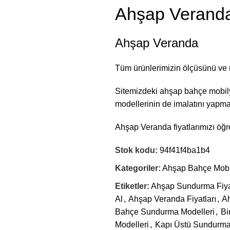
Ahşap Verand
Ahşap Veranda
Tüm ürünlerimizin ölçüsünü ve
Sitemizdeki ahşap bahçe mobilya 
modellerinin de imalatını yapma
Ahşap Veranda fiyatlarımızı öğre
Stok kodu:
94f41f4ba1b4
Kategoriler:
Ahşap Bahçe Mobil
Etiketler:
Ahşap Sundurma Fiya
Al
,
Ahşap Veranda Fiyatları
,
Ah
Bahçe Sundurma Modelleri
,
Bi
Modelleri
,
Kapı Üstü Sundurma 