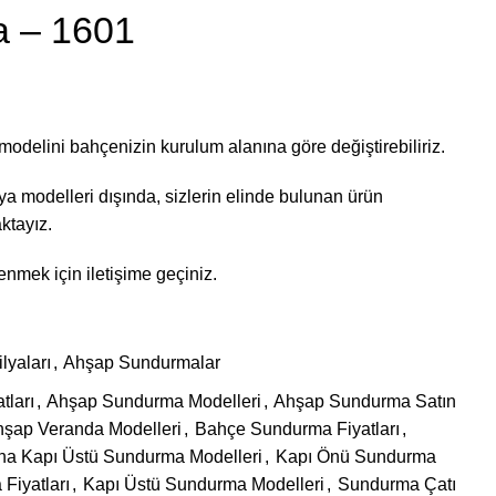
a – 1601
 modelini bahçenizin kurulum alanına göre değiştirebiliriz.
modelleri dışında, sizlerin elinde bulunan ürün
ktayız.
nmek için iletişime geçiniz.
yaları
,
Ahşap Sundurmalar
tları
,
Ahşap Sundurma Modelleri
,
Ahşap Sundurma Satın
şap Veranda Modelleri
,
Bahçe Sundurma Fiyatları
,
na Kapı Üstü Sundurma Modelleri
,
Kapı Önü Sundurma
Fiyatları
,
Kapı Üstü Sundurma Modelleri
,
Sundurma Çatı