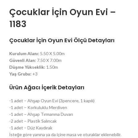
Çocuklar İçin Oyun Evi –
1183
Çocuklar İçin Oyun Evi
Ölçü Detayları
Kurulum Alanı:
5.50 X 5.00m
Güvenli Alan:
7.50 X 7.00m
Düşme Yükseklik:
1.50m
Yaş Grubu:
+3
Ürün Ağacı İçerik Detayları
-1 adet – Ahşap Oyun Evi (3pencere, 1 kapılı)
-1 adet – Korkuluklu Merdiven
-1 adet – Ahşap Tırmanma Duvarı
-2 adet – Plastik Salıncak
-1 adet – Düz Kaydırak
İsteğe göre yanına ya da içine masa ve oturaklar eklenebilir.