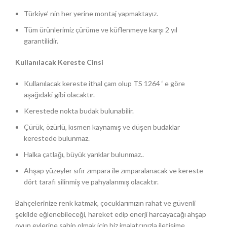
Türkiye’ nin her yerine montaj yapmaktayız.
Tüm ürünlerimiz çürüme ve küflenmeye karşı 2 yıl
garantilidir.
Kullanılacak Kereste Cinsi
Kullanılacak kereste ithal çam olup TS 1264 ‘ e göre
aşağıdaki gibi olacaktır.
Kerestede nokta budak bulunabilir.
Çürük, özürlü, kısmen kaynamış ve düşen budaklar
kerestede bulunmaz.
Halka çatlağı, büyük yarıklar bulunmaz..
Ahşap yüzeyler sıfır zımpara ile zımparalanacak ve kereste
dört tarafı silinmiş ve pahyalanmış olacaktır.
Bahçelerinize renk katmak, çocuklarımızın rahat ve güvenli
şekilde eğlenebileceği, hareket edip enerji harcayacağı ahşap
oyun evlerine sahip olmak için biz imalatçınızla iletişime