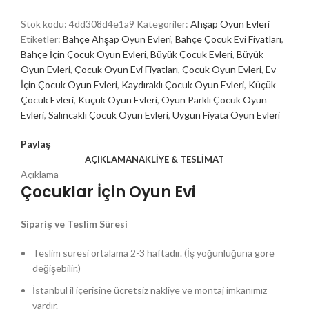
Stok kodu:
4dd308d4e1a9
Kategoriler:
Ahşap Oyun Evleri
Etiketler:
Bahçe Ahşap Oyun Evleri
,
Bahçe Çocuk Evi Fiyatları
,
Bahçe İçin Çocuk Oyun Evleri
,
Büyük Çocuk Evleri
,
Büyük
Oyun Evleri
,
Çocuk Oyun Evi Fiyatları
,
Çocuk Oyun Evleri
,
Ev
İçin Çocuk Oyun Evleri
,
Kaydıraklı Çocuk Oyun Evleri
,
Küçük
Çocuk Evleri
,
Küçük Oyun Evleri
,
Oyun Parklı Çocuk Oyun
Evleri
,
Salıncaklı Çocuk Oyun Evleri
,
Uygun Fiyata Oyun Evleri
Paylaş
AÇIKLAMA
NAKLIYE & TESLIMAT
Açıklama
Çocuklar İçin Oyun Evi
Sipariş ve Teslim Süresi
Teslim süresi ortalama 2-3 haftadır. (İş yoğunluğuna göre
değişebilir.)
İstanbul il içerisine ücretsiz nakliye ve montaj imkanımız
vardır.