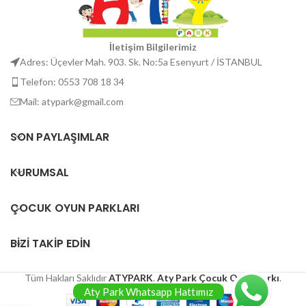
İletişim Bilgilerimiz
Adres: Üçevler Mah. 903. Sk. No:5a Esenyurt / İSTANBUL
Telefon: 0553 708 18 34
Mail: atypark@gmail.com
SON PAYLAŞIMLAR
KURUMSAL
ÇOCUK OYUN PARKLARI
BİZİ TAKİP EDİN
Tüm Hakları Saklıdır
ATYPARK
.
Aty Park Çocuk Oyun Parkı
.
Aty Park Whatsapp Hattımız