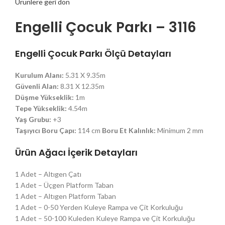
Ürünlere geri dön
Engelli Çocuk Parkı – 3116
Engelli Çocuk Parkı
Ölçü Detayları
Kurulum Alanı:
5.31 X 9.35m
Güvenli Alan:
8.31 X 12.35m
Düşme Yükseklik:
1m
Tepe Yükseklik:
4.54m
Yaş Grubu:
+3
Taşıyıcı Boru Çapı:
114 cm
Boru Et Kalınlık:
Minimum 2 mm
Ürün Ağacı İçerik Detayları
1 Adet – Altıgen Çatı
1 Adet – Üçgen Platform Taban
1 Adet – Altıgen Platform Taban
1 Adet – 0-50 Yerden Kuleye Rampa ve Çit Korkuluğu
1 Adet – 50-100 Kuleden Kuleye Rampa ve Çit Korkuluğu